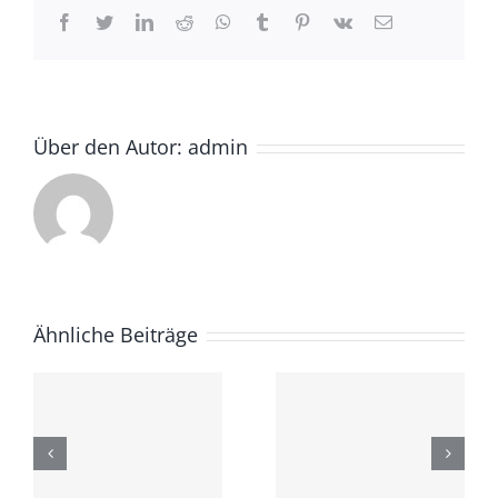
Facebook
Twitter
LinkedIn
Reddit
Whatsapp
Tumblr
Pinterest
Vk
Email
Über den Autor:
admin
Ähnliche Beiträge
Fusce
Aliquam
cursus
luctus sem